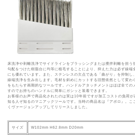
床洗浄や剥離洗浄でサイドラインをブラッシングまたは攪拌剥離を担う
勾配をつけた樹脂台に均等に植毛することにより、抑えた力は必ず線端
にも優れています。また、ステンレスの欠点である「曲がり」を抑制し
線端洗浄を生み出します。毛材を斜めにカットする旧態依然として変わ
をもたらす画期的なツールです。ハンドルアタッチメントはほぼ全ての
すのでお持ちのハンドルに簡単にガシッと装着できます。
お客様のお声で商品化されたのは実は10年前ですが加工コストの負荷が
知る人ぞ知るのマニアックツールです。当時の商品名は『アポロ』。こ
くヴァージョンアップしてリリースしました。
サイズ
W102mm H62.8mm D20mm