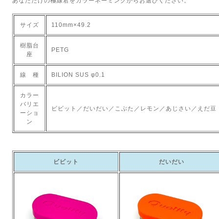
あなただけの極線君をカラーネーミングからお選びください。
サイズ
110mm×49.2
樹脂台
PETG
座
線 種
BILION SUS φ0.1
カラー
バリエ
ビビット／だいだい／こぶた／レモン／あじさい／えだ豆
ーショ
ン
ビビット
だいだい