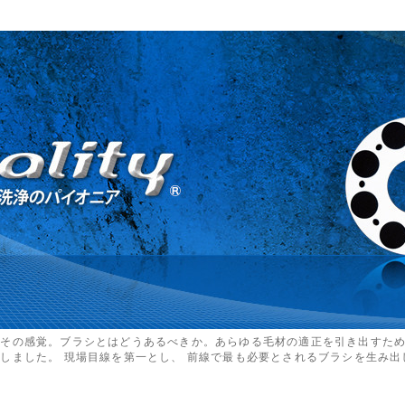
るその感覚。ブラシとはどうあるべきか。あらゆる毛材の適正を引き出すた
しました。 現場目線を第一とし、 前線で最も必要とされるブラシを生み出