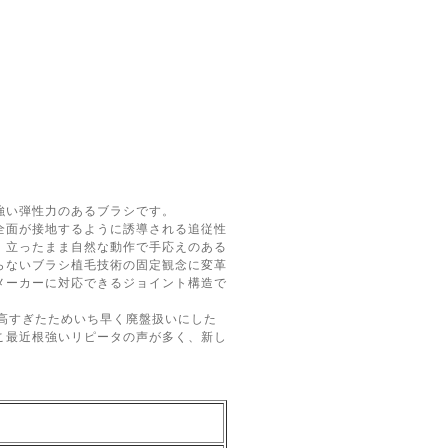
強い弾性力のあるブラシです。
全面が接地するように誘導される追従性
、立ったまま自然な動作で手応えのある
らないブラシ植毛技術の固定観念に変革
メーカーに対応できるジョイント構造で
高すぎたためいち早く廃盤扱いにした
こ最近根強いリピータの声が多く、新し