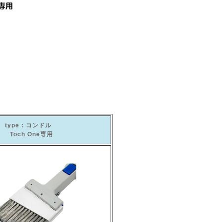
type : コンドル
Toch One専用