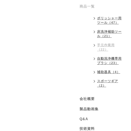
商品一覧
ポリッシャー用
ツール（47）
床洗浄補助ツー
ル（21）
手元作業用
（22）
自動洗浄機専用
ブラシ（23）
補助器具（4）
スポーツギア
（2）
会社概要
製品動画集
Q&A
技術資料