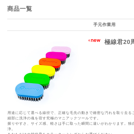
商品一覧
手元作業用
極線君20
用途に応じて選べる線径で、正確な毛先の動きで緻密な汚れを取り去る
細部に洗浄の魂を宿す究極のマニアックツールです。
握りやすさ、サイズ感、軽さは手に取った瞬間に違いがわかります。独
浄。