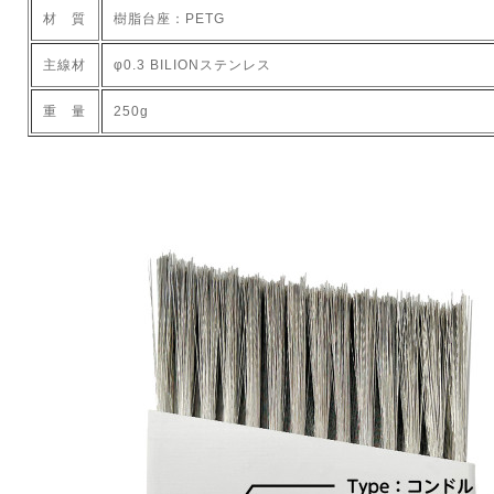
材 質
樹脂台座：PETG
主線材
φ0.3 BILIONステンレス
重 量
250g