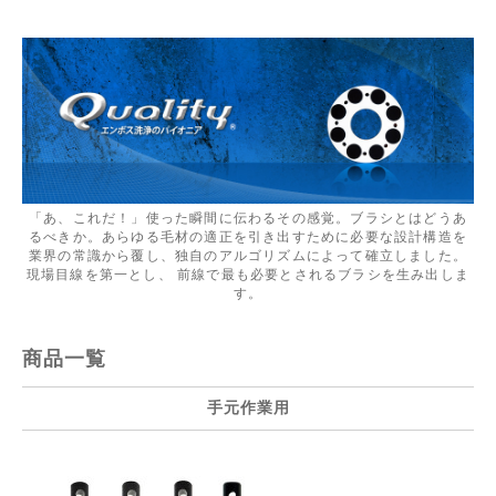
「あ、これだ！」使った瞬間に伝わるその感覚。ブラシとはどうあ
るべきか。あらゆる毛材の適正を引き出すために必要な設計構造を
業界の常識から覆し、独自のアルゴリズムによって確立しました。
現場目線を第一とし、 前線で最も必要とされるブラシを生み出しま
す。
商品一覧
手元作業用