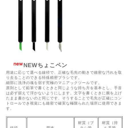
NEWちょこペン
用途に応じて選べる線径で、正確な毛先の動きで緻密な汚れを取
り去ることのできる特殊精密ブラシです。
細部に洗浄の魂を宿す究極のマニアックツールです。
原則として鉛筆で書くときと同じような持ち方を基本とし、手首
は必ず据えて浮かないようにします。文字を書くときに腕を上げ
たまま書かないのと同じです、そうすることで毛先が正確にコン
トロールでき視覚にも緻密で確実な極限られた場所に使用できま
す。
材質（ブ
材質（持
線径
用途
ラシ箇
ち手箇