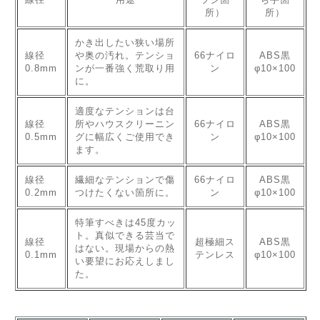
所）
所）
かき出したい狭い場所
線径
や奥の汚れ。テンショ
66ナイロ
ABS黒
0.8mm
ンが一番強く荒取り用
ン
φ10×100
に。
適度なテンションは台
線径
所やハウスクリーニン
66ナイロ
ABS黒
0.5mm
グに幅広くご使用でき
ン
φ10×100
ます。
線径
繊細なテンションで傷
66ナイロ
ABS黒
0.2mm
つけたくない箇所に。
ン
φ10×100
特筆すべきは45度カッ
ト。真似できる芸当で
線径
超極細ス
ABS黒
はない。現場からの熱
0.1mm
テンレス
φ10×100
い要望にお応えしまし
た。