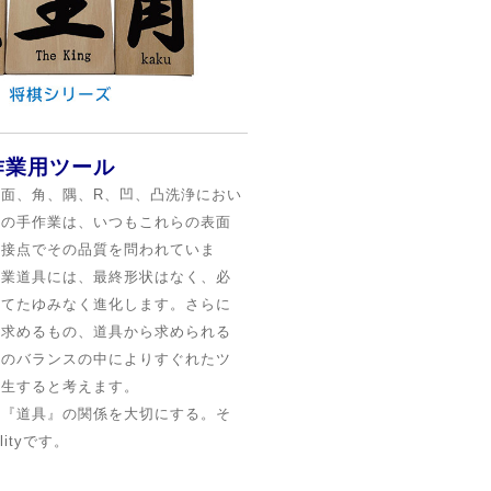
作業用ツール
面、角、隅、R、凹、凸
洗浄におい
ちの手作業は、
いつもこれらの表面
の接点でその品質を問われていま
作業道具には、最終形状はなく、
必
じてたゆみなく進化します。さらに
に求めるもの、道具から求められる
このバランスの中に
よりすぐれたツ
誕生すると考えます。
と『道具』の関係を大切にする。そ
lityです。