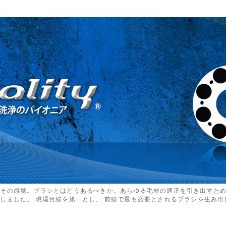
るその感覚。ブラシとはどうあるべきか。あらゆる毛材の適正を引き出すた
しました。 現場目線を第一とし、 前線で最も必要とされるブラシを生み出