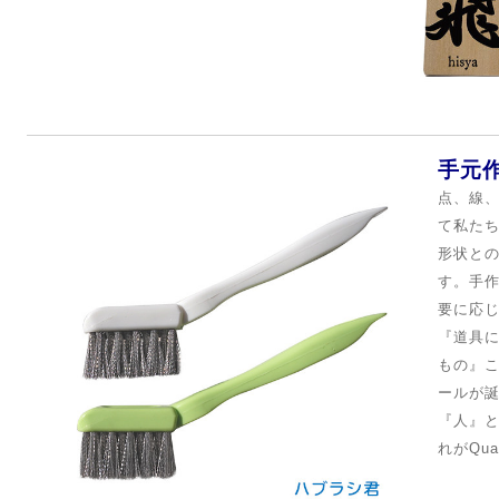
手元
点、線、
て私た
形状と
す。
手
要に応
『道具
もの』
ールが
『人』
れがQua