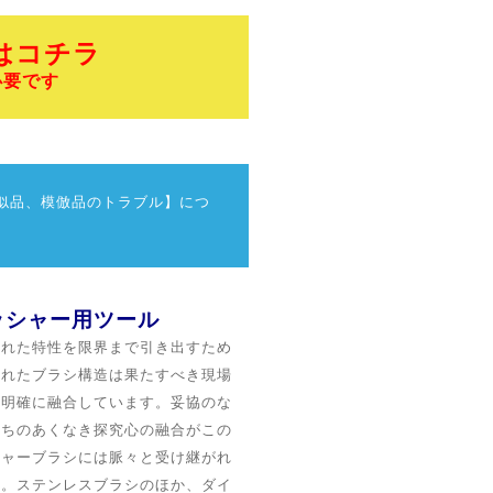
はコチラ
必要です
類似品、模倣品のトラブル】につ
ッシャー用ツール
優れた特性を限界まで引き出すため
されたブラシ構造は果たすべき現場
と明確に融合しています。妥協のな
たちのあくなき探究心の融合がこの
シャーブラシには脈々と受け継がれ
す。
ステンレスブラシのほか、ダイ