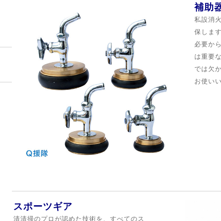
補助
私設消
保しま
必要か
は重要
では欠
お使い
スポーツギア
清
清掃のプロが認めた技術を、すべてのス