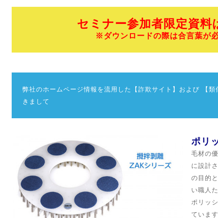
セミナー参加者限定資料
※ダウンロードの際は合言葉が
弊社のホームページ情報を流用した【詐欺サイト】
および 【
きまして
ポリ
毛材の
に設計
の
目的
い職人
ポリッ
ていま