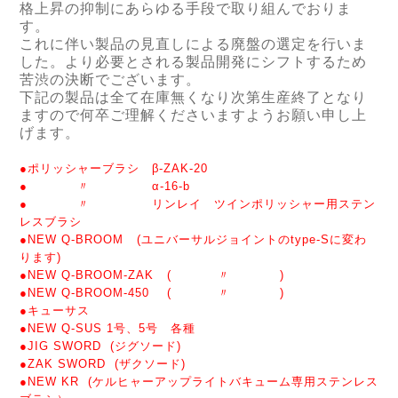
格上昇の抑制にあらゆる手段で取り組んでおりま
す。
これに伴い製品の見直しによる廃盤の選定を行いま
した。より必要とされる製品開発にシフトするため
苦渋の決断でございます。
下記の製品は全て在庫無くなり次第生産終了となり
ますので何卒ご理解くださいますようお願い申し上
げます。
●ポリッシャーブラシ β-ZAK-20
● 〃 α-16-b
● 〃 リンレイ ツインポリッシャー用ステン
レスブラシ
●NEW Q-BROOM (ユニバーサルジョイントのtype-Sに変わ
ります)
●NEW Q-BROOM-ZAK ( 〃 )
●NEW Q-BROOM-450 ( 〃 )
●キューサス
●NEW Q-SUS 1号、5号 各種
●JIG SWORD (ジグソード)
●ZAK SWORD (ザクソード)
●NEW KR (ケルヒャーアップライトバキューム専用ステンレス