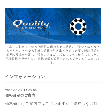
「あ、これだ！」使った瞬間に伝わるその感覚。ブラシとはどうあ
るべきか。あらゆる毛材の適正を引き出すために必要な設計構造を
業界の常識から覆し、独自のアルゴリズムによって確立しました。
現場目線を第一とし、 前線で最も必要とされるブラシを生み出しま
す。
インフォメーション
2026-06-02 14:05:00
価格改定のご案内
価格値上げご案内ではございますが、現在もなお価