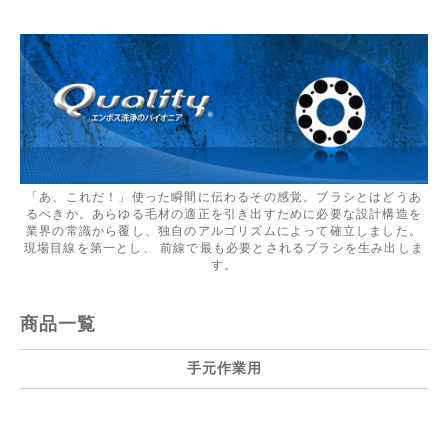
「あ、これだ！」使った瞬間に伝わるその感覚。ブラシとはどうあ
るべきか。あらゆる毛材の適正を引き出すために必要な設計構造を
業界の常識から覆し、独自のアルゴリズムによって確立しました。
現場目線を第一とし、 前線で最も必要とされるブラシを生み出しま
す。
商品一覧
手元作業用