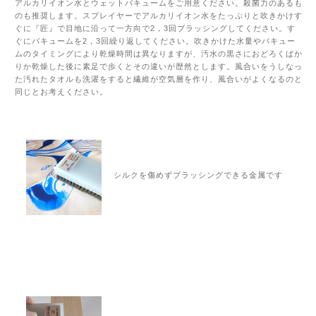
アルカリイオン水とウェットバキュームをご用意ください。殺菌力のあるも
のも推奨します。スプレイヤーでアルカリイオン水をたっぷりと吹きかけす
ぐに『匠』で目地に沿って一方向で2，3回ブラッシングしてください。す
ぐにバキュームを2，3回繰り返してください。吹きかけた水量やバキュー
ムのタイミングにより乾燥時間は異なりますが、汚水の黒さにおどろくばか
りか乾燥した後に素足で歩くとその違いが歴然とします。風合いをうしなっ
た汚れたタオルも洗濯をすると繊維が空気層を作り、風合いがよくなるのと
同じとお考えください。
シルクを傷めずブラッシングできる金属です