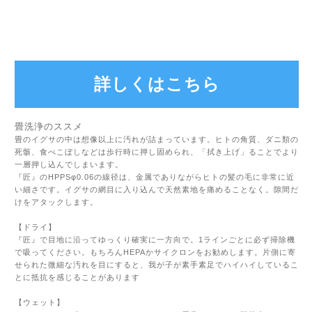
詳しくはこちら
畳洗浄のススメ
畳のイグサの中は想像以上に汚れが詰まっています。ヒトの角質、ダニ類の
死骸、食べこぼしなどは歩行時に押し固められ、「拭き上げ」ることでより
一層押し込んでしまいます。
『匠』のHPPSφ0.06の線径は、金属でありながらヒトの髪の毛に非常に近
い細さです。イグサの網目に入り込んで天然素地を痛めることなく。隙間だ
けをアタックします。
【ドライ】
『匠』で目地に沿ってゆっくり確実に一方向で。1ラインごとに必ず掃除機
で吸ってください。もちろんHEPAかサイクロンをお勧めします。片側に寄
せられた微細な汚れを目にすると、我が子が素手素足でハイハイしているこ
とに抵抗を感じることがあります
【ウェット】