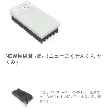
NEW極線君 -匠-（ニューごくせんくん た
くみ）
『匠』のHPPSφ0.06の線径は、金属で
ありながらヒトの髪の毛に非常に近い細
さです。