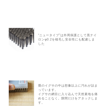
“ニュータイプ”は外周保護として黒ナイ
ロンφ0.2を植毛し安全性にも配慮しま
した
畳のイグサの中は想像以上に汚れが詰ま
っています。
イグサの網目に入り込んで天然素地を痛
めることなく。隙間だけをアタックしま
す。