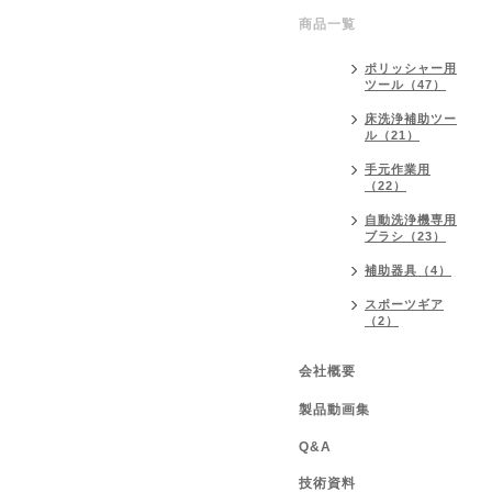
商品一覧
ポリッシャー用
ツール（47）
床洗浄補助ツー
ル（21）
手元作業用
（22）
自動洗浄機専用
ブラシ（23）
補助器具（4）
スポーツギア
（2）
会社概要
製品動画集
Q&A
技術資料