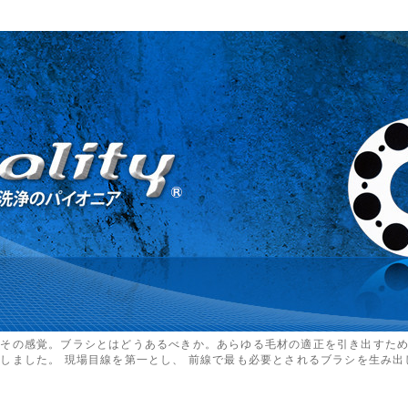
るその感覚。ブラシとはどうあるべきか。あらゆる毛材の適正を引き出すた
しました。 現場目線を第一とし、 前線で最も必要とされるブラシを生み出