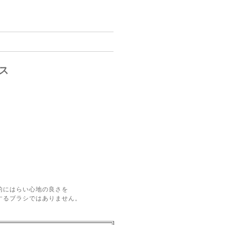
ス
的にはらい心地の良さを
するブラシではありません。