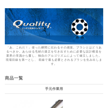
「あ、これだ！」使った瞬間に伝わるその感覚。ブラシとはどうあ
るべきか。あらゆる毛材の適正を引き出すために必要な設計構造を
業界の常識から覆し、独自のアルゴリズムによって確立しました。
現場目線を第一とし、 前線で最も必要とされるブラシを生み出しま
す。
商品一覧
手元作業用