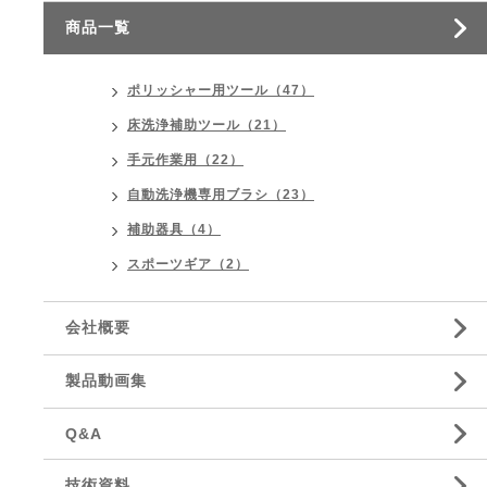
商品一覧
ポリッシャー用ツール（47）
床洗浄補助ツール（21）
手元作業用（22）
自動洗浄機専用ブラシ（23）
補助器具（4）
スポーツギア（2）
会社概要
製品動画集
Q&A
技術資料