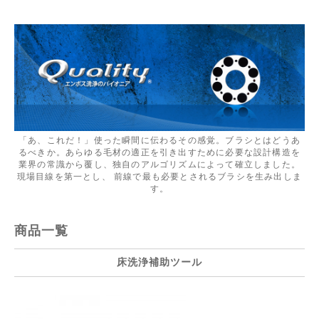
「あ、これだ！」使った瞬間に伝わるその感覚。ブラシとはどうあ
るべきか。あらゆる毛材の適正を引き出すために必要な設計構造を
業界の常識から覆し、独自のアルゴリズムによって確立しました。
現場目線を第一とし、 前線で最も必要とされるブラシを生み出しま
す。
商品一覧
床洗浄補助ツール