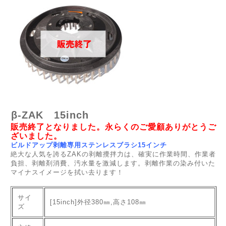
β-ZAK 15inch
販売終了となりました。永らくのご愛顧ありがとうご
ざいました。
ビルドアップ剥離専用ステンレスブラシ15インチ
絶大な人気を誇るZAKの剥離攪拌力は、確実に作業時間、作業者
負担、剥離剤消費、汚水量を激減します。剥離作業の染み付いた
マイナスイメージを拭い去ります！
サイ
[15inch]外径380㎜,高さ108㎜
ズ