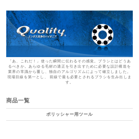
「あ、これだ！」使った瞬間に伝わるその感覚。ブラシとはどうあ
るべきか。あらゆる毛材の適正を引き出すために必要な設計構造を
業界の常識から覆し、独自のアルゴリズムによって確立しました。
現場目線を第一とし、 前線で最も必要とされるブラシを生み出しま
す。
商品一覧
ポリッシャー用ツール