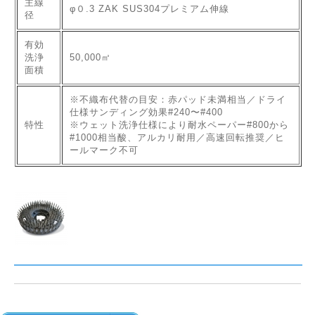
主線
φ０.3 ZAK SUS304プレミアム伸線
径
有効
洗浄
50,000㎡
面積
※不織布代替の目安：赤パッド未満相当／ドライ
仕様サンディング効果#240〜#400
特性
※ウェット洗浄仕様により耐水ペーパー#800から
#1000相当酸、アルカリ耐用／高速回転推奨／ヒ
ールマーク不可