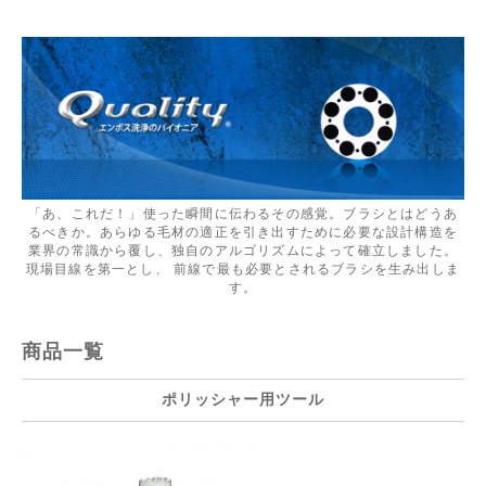
「あ、これだ！」使った瞬間に伝わるその感覚。ブラシとはどうあ
るべきか。あらゆる毛材の適正を引き出すために必要な設計構造を
業界の常識から覆し、独自のアルゴリズムによって確立しました。
現場目線を第一とし、 前線で最も必要とされるブラシを生み出しま
す。
商品一覧
ポリッシャー用ツール