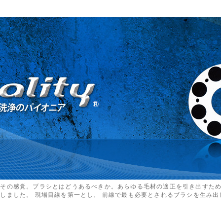
るその感覚。ブラシとはどうあるべきか。あらゆる毛材の適正を引き出すた
しました。 現場目線を第一とし、 前線で最も必要とされるブラシを生み出