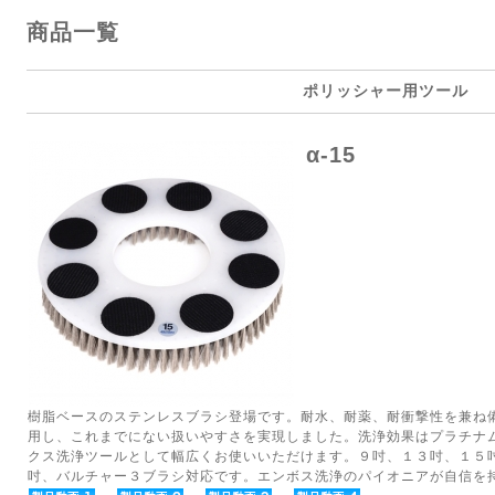
商品一覧
ポリッシャー用ツール
α-15
樹脂ベースのステンレスブラシ登場です。耐水、耐薬、耐衝撃性を兼ね
用し、これまでにない扱いやすさを実現しました。洗浄効果はプラチナ
クス洗浄ツールとして幅広くお使いいただけます。９吋、１３吋、１５
吋、バルチャー３ブラシ対応です。エンボス洗浄のパイオニアが自信を