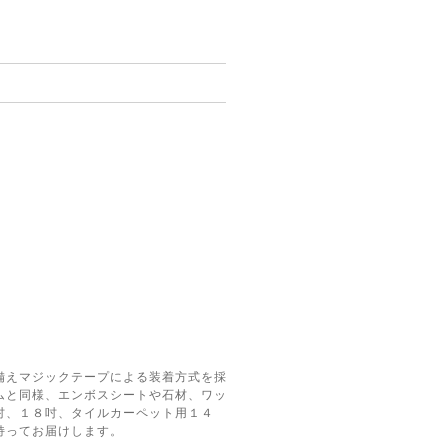
備えマジックテープによる装着方式を採
ムと同様、エンボスシートや石材、ワッ
吋、１８吋、タイルカーペット用１４
持ってお届けします。