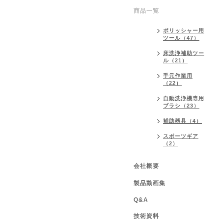
商品一覧
ポリッシャー用
ツール（47）
床洗浄補助ツー
ル（21）
手元作業用
（22）
自動洗浄機専用
ブラシ（23）
補助器具（4）
スポーツギア
（2）
会社概要
製品動画集
Q&A
技術資料