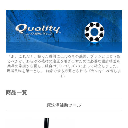
「あ、これだ！」使った瞬間に伝わるその感覚。ブラシとはどうあ
るべきか。あらゆる毛材の適正を引き出すために必要な設計構造を
業界の常識から覆し、独自のアルゴリズムによって確立しました。
現場目線を第一とし、 前線で最も必要とされるブラシを生み出しま
す。
商品一覧
床洗浄補助ツール