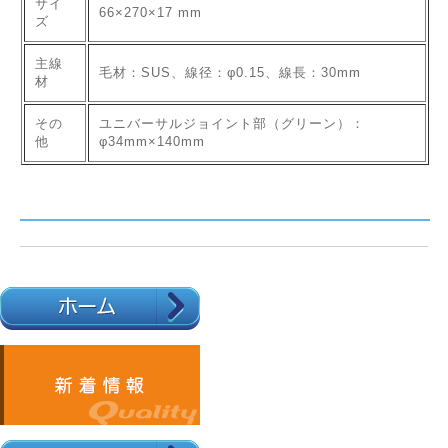
サイ
66×270×17 mm
ズ
主線
毛材：SUS、線径：φ0.15、線長：30mm
材
その
ユニバーサルジョイント部（グリーン）：
他
φ34mm×140mm