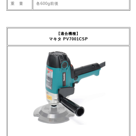
重 量
各600g前後
【適合機種】
マキタ PV7001CSP