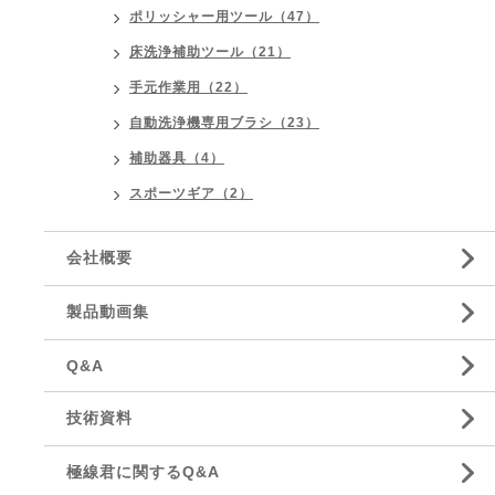
ポリッシャー用ツール（47）
床洗浄補助ツール（21）
手元作業用（22）
自動洗浄機専用ブラシ（23）
補助器具（4）
スポーツギア（2）
会社概要
製品動画集
Q&A
技術資料
極線君に関するQ&A