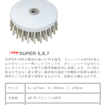
SUPER 5,6,7
SUPER ZAKの剛性の強い0.35を植毛。マシンツールM16の高ト
ルクポリッシャー用ハンドブラシです。ポリッシャーでは当たら
ないサイドラインや顎下の攪拌剥離洗浄に活躍します。力で削り
取るのではなく絶え間ない破砕痕の連続で剥離剤の効果を破砕と
撹拌の二つの作用で発揮するものです。高耐久の優れものです。
サイズ
5／127mm, 6／150mm, 7／178mm
主線材
φ0.35 スピンドルM16