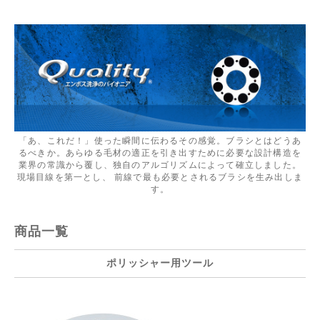
「あ、これだ！」使った瞬間に伝わるその感覚。ブラシとはどうあ
るべきか。あらゆる毛材の適正を引き出すために必要な設計構造を
業界の常識から覆し、独自のアルゴリズムによって確立しました。
現場目線を第一とし、 前線で最も必要とされるブラシを生み出しま
す。
商品一覧
ポリッシャー用ツール