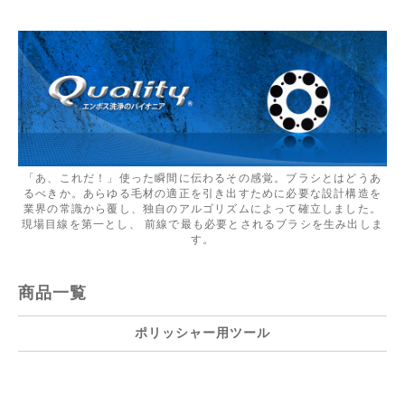
「あ、これだ！」使った瞬間に伝わるその感覚。ブラシとはどうあ
るべきか。あらゆる毛材の適正を引き出すために必要な設計構造を
業界の常識から覆し、独自のアルゴリズムによって確立しました。
現場目線を第一とし、 前線で最も必要とされるブラシを生み出しま
す。
商品一覧
ポリッシャー用ツール