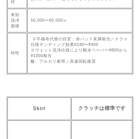
径
有効
洗浄
50,000〜80,000㎡
面積
※不織布代替の目安：赤パッド未満相当／ドライ
仕様サンディング効果#240〜#400
※ウェット洗浄仕様により耐水ペーパー#800から
特性
#1000相当
酸、アルカリ耐用／高速回転推奨
クラッチは標準です
Skirt