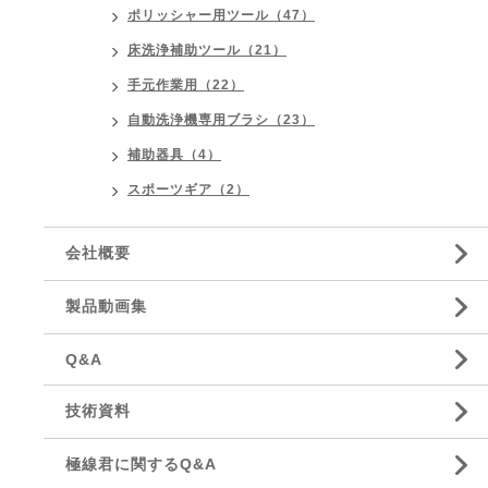
ポリッシャー用ツール（47）
床洗浄補助ツール（21）
手元作業用（22）
自動洗浄機専用ブラシ（23）
補助器具（4）
スポーツギア（2）
会社概要
製品動画集
Q&A
技術資料
極線君に関するQ&A