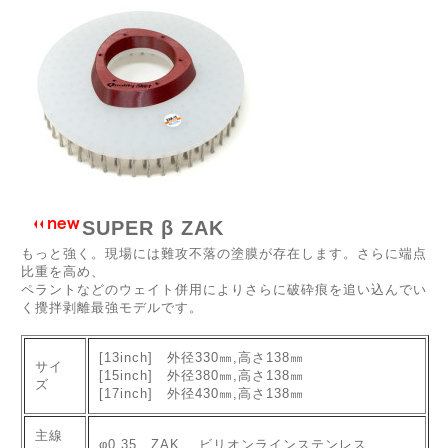
SUPER β ZAK
もっと強く。現場には難攻不落の塗膜が存在します。さらに端点
比重を高め、
ペラントなどのウェイト併用によりさらに破砕痕を追い込んでい
く攪拌剥離最強モデルです。
[13inch] 外径330㎜,高さ138㎜
サイ
[15inch] 外径380㎜,高さ138㎜
ズ
[17inch] 外径430㎜,高さ138㎜
主線
φ0.35 ZAK ビリオンラインステンレス