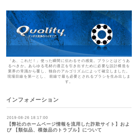
「あ、これだ！」使った瞬間に伝わるその感覚。ブラシとはどうあ
るべきか。あらゆる毛材の適正を引き出すために必要な設計構造を
業界の常識から覆し、独自のアルゴリズムによって確立しました。
現場目線を第一とし、 前線で最も必要とされるブラシを生み出しま
す。
インフォメーション
2019-08-26 18:17:00
【弊社のホームページ情報を流用した詐欺サイト】およ
び 【類似品、模倣品のトラブル】について